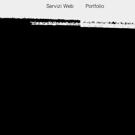
Servizi Web
Portfolio