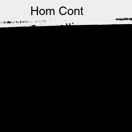
Hom
Cont
e
atti
Creare u
Valenzano
Puglia
NNA Presenza.Online offre i suoi servizi w
di