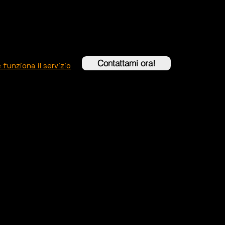
la distanza non è più
ti scoraggiare dalla
za online, è riuscire
Contattami ora!
funziona il servizio
.