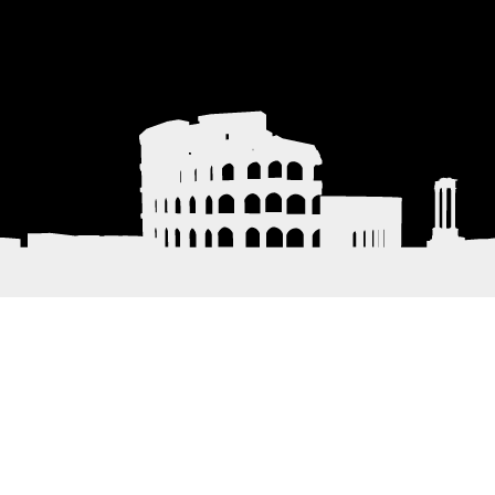
Un sito web ottim
migliore per la t