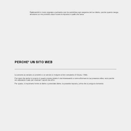
Realizzandoli in modo originale e pertinente così da soddisfare ogni esigenza del tuo cliente, perché quando naviga
attraverso un mio prodotto deve trovare la risposta in quello che cerca
PERCHE' UN SITO WEB
Le persone se cercano un prodotto o un servizio si rivolgono al loro consulente di fiducia, il Web.
Può darsi che anche tu proprio in questo preciso istante ti stai interessando a come affermare la tua presenza online; ecco perché
sto utilizzando il web per mostrarti i servizi che offro.
Per questo, è importante fornire al cliente o potenziale cliente, la possibile risposta, prima che si ponga la domanda.