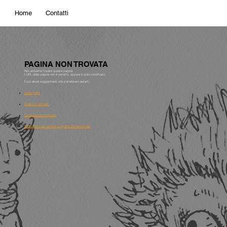
Home
Contatti
PAGINA NON TROVATA
Non abbiamo trovato questa pagina.
L'URL della pagina non è corretto, oppure è stato modificato.
Ecco alcuni suggerimenti che potrebbero aiutarti:
Home page
Creare un sito web
Come funziona il servizio
Verifica se il tuo comune è coperto dai servizi web