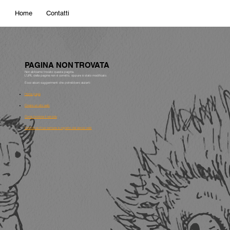
Home
Contatti
PAGINA NON TROVATA
Non abbiamo trovato questa pagina.
L'URL della pagina non è corretto, oppure è stato modificato.
Ecco alcuni suggerimenti che potrebbero aiutarti:
Home page
Creare un sito web
Come funziona il servizio
Verifica se il tuo comune è coperto dai servizi web