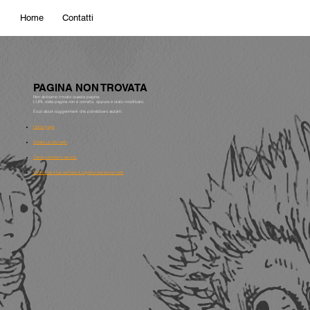
Home
Contatti
PAGINA NON TROVATA
Non abbiamo trovato questa pagina.
L'URL della pagina non è corretto, oppure è stato modificato.
Ecco alcuni suggerimenti che potrebbero aiutarti:
Home page
Creare un sito web
Come funziona il servizio
Verifica se il tuo comune è coperto dai servizi web