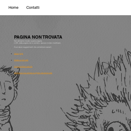
Home
Contatti
PAGINA NON TROVATA
Non abbiamo trovato questa pagina.
L'URL della pagina non è corretto, oppure è stato modificato.
Ecco alcuni suggerimenti che potrebbero aiutarti:
Home page
Creare un sito web
Come funziona il servizio
Verifica se il tuo comune è coperto dai servizi web