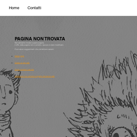
Home
Contatti
PAGINA NON TROVATA
Non abbiamo trovato questa pagina.
L'URL della pagina non è corretto, oppure è stato modificato.
Ecco alcuni suggerimenti che potrebbero aiutarti:
Home page
Creare un sito web
Come funziona il servizio
Verifica se il tuo comune è coperto dai servizi web