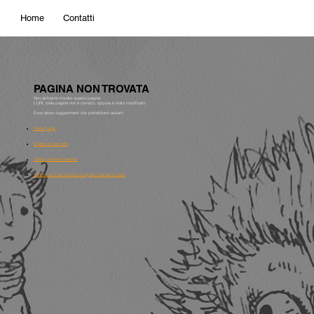
Home
Contatti
PAGINA NON TROVATA
Non abbiamo trovato questa pagina.
L'URL della pagina non è corretto, oppure è stato modificato.
Ecco alcuni suggerimenti che potrebbero aiutarti:
Home page
Creare un sito web
Come funziona il servizio
Verifica se il tuo comune è coperto dai servizi web