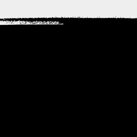
n Sito Web a
Bari
eb in tutta la provincia