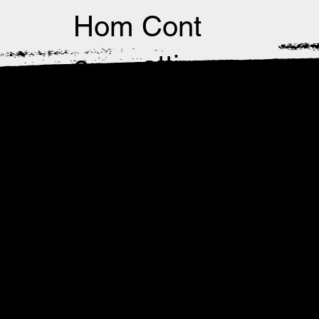
Hom
Cont
e
atti
Creare u
Turi
Puglia
NNA Presenza.Online offre i suoi servizi w
di