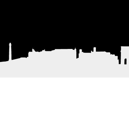
izzato SEO è la scelta
ua presenza online