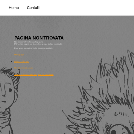
Home
Contatti
PAGINA NON TROVATA
Non abbiamo trovato questa pagina.
L'URL della pagina non è corretto, oppure è stato modificato.
Ecco alcuni suggerimenti che potrebbero aiutarti:
Home page
Creare un sito web
Come funziona il servizio
Verifica se il tuo comune è coperto dai servizi web