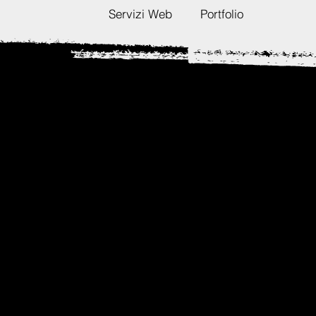
Servizi Web
Portfolio