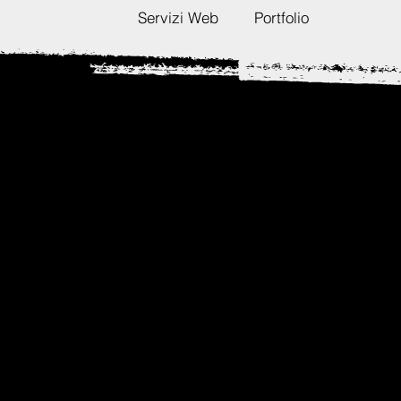
Servizi Web
Portfolio