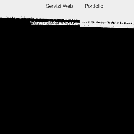
Servizi Web
Portfolio