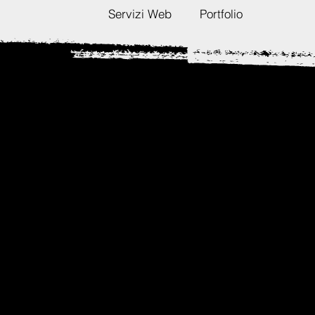
Servizi Web
Portfolio