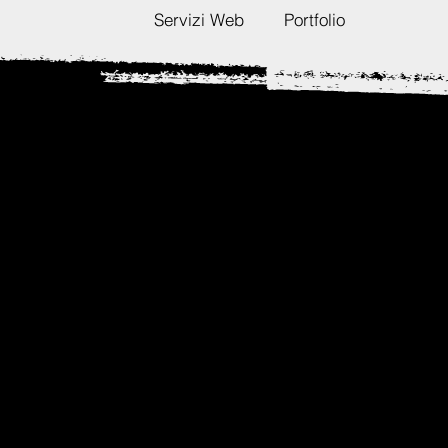
Servizi Web
Portfolio