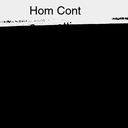
Hom
Cont
e
atti
Creare u
Martina Franca
Puglia
NNA Presenza.Online offre i suoi servizi w
di