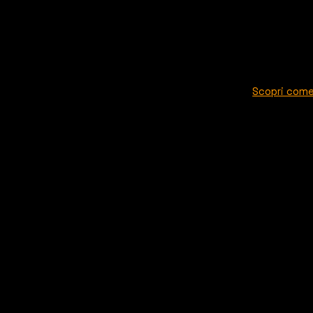
Attraverso il web 
un problema!
Se valuti il miei lavori interessanti, non far
distanza geografica, lo scopo di una presen
ad abbattere questo ostacolo.
Scopri come 