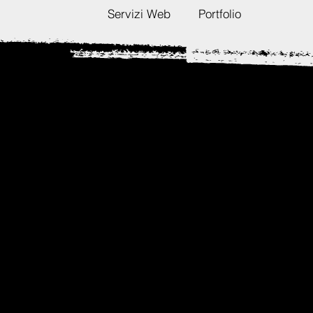
Servizi Web
Portfolio