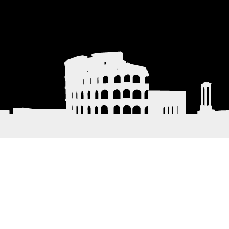
Un sito web ottim
migliore per la t