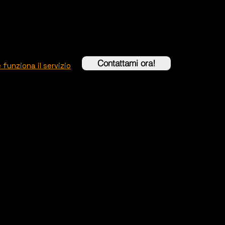
la distanza non è più
ti scoraggiare dalla
za online, è riuscire
Contattami ora!
funziona il servizio
.