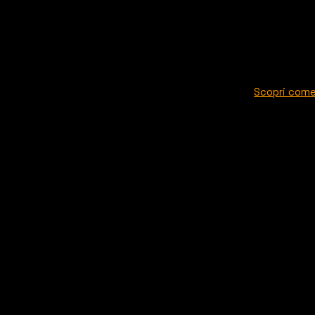
Attraverso il web 
un problema!
Se valuti il miei lavori interessanti, non far
distanza geografica, lo scopo di una presen
ad abbattere questo ostacolo.
Scopri come 