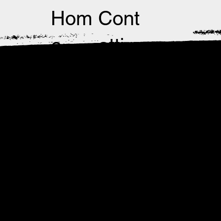
Hom
Cont
e
atti
Creare u
Cervinara
Campania
NNA Presenza.Online offre i suoi servizi w
di