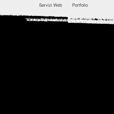
Servizi Web
Portfolio