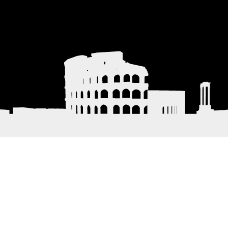
Un sito web ottim
migliore per la t