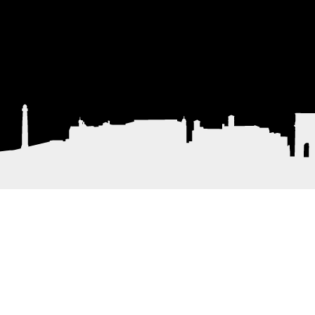
izzato SEO è la scelta
ua presenza online