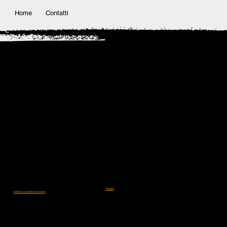
Home
Contatti
Creare un Sito Web
a
Casier
Veneto
NNA Presenza.Online offre i suoi servizi web in tutta la provincia di
Treviso
Attraverso il web la distanza non è
più un problema!
Se valuti il miei lavori interessanti, non farti scoraggiare dalla distanza geografica,
lo scopo di una presenza online, è riuscire ad abbattere questo ostacolo.
Scopri
come funziona il servizio
.